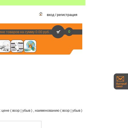
/
регистрация
0
ине
товаров на сумму
0.00
руб.
цене ( возр | убыв ) , наименованию ( возр | убыв )